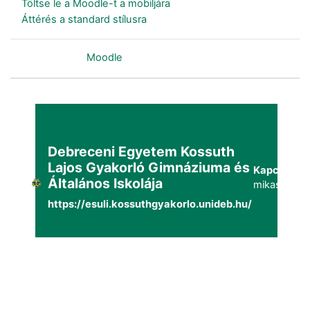
Töltse le a Moodle-t a mobiljára
Áttérés a standard stílusra
Szolgáltatja a
Moodle
Debreceni Egyetem Kossuth
Lajos Gyakorló Gimnáziuma és
Kapcsolat:
Általános Iskolája
mikaszuppo
https://esuli.kossuthgyakorlo.unideb.hu/