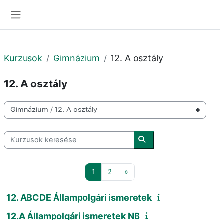
Tovább a fő tartalomhoz
Oldalpanel
Kurzusok
Gimnázium
12. A osztály
12. A osztály
Kurzuskategóriák
Kurzusok keresése
Kurzusok keresése
1 oldal
2 oldal
Következő oldal
1
2
»
12. ABCDE Állampolgári ismeretek
12.A Állampolgári ismeretek NB