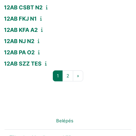
12AB CSBT N2
12AB FKJ N1
12AB KFA A2
12AB NJ N2
12AB PA O2
12AB SZZ TES
1 oldal
2 oldal
Következő oldal
1
2
»
Nincs bejelentkezve. (
Belépés
)