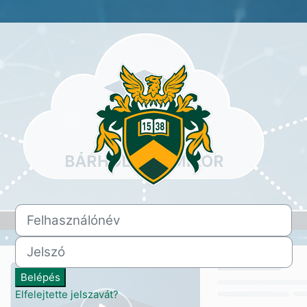
Belépés ide: ESULI - Debrece
Felhasználónév
Jelszó
Belépés
Elfelejtette jelszavát?