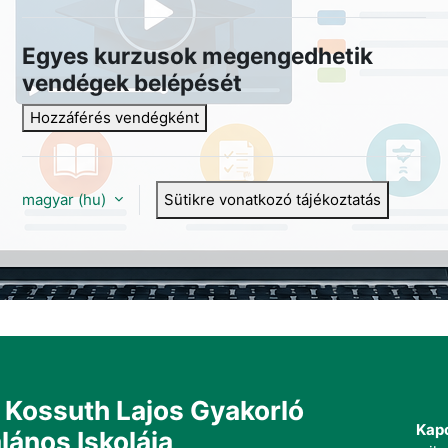
Egyes kurzusok megengedhetik
vendégek belépését
Hozzáférés vendégként
magyar ‎(hu)‎
Sütikre vonatkozó tájékoztatás
Kossuth Lajos Gyakorló
Kapc
ános Iskolája