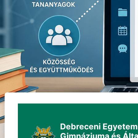
Debreceni Egyetem 
Gimnáziuma és Által