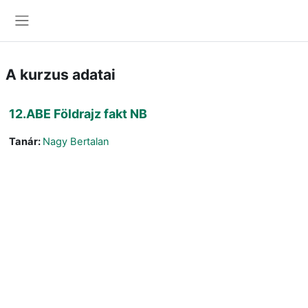
Tovább a fő tartalomhoz
Oldalpanel
A kurzus adatai
12.ABE Földrajz fakt NB
Tanár:
Nagy Bertalan