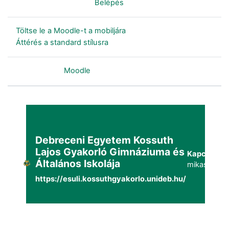
Nincs bejelentkezve. (
Belépés
)
Töltse le a Moodle-t a mobiljára
Áttérés a standard stílusra
Szolgáltatja a
Moodle
Debreceni Egyetem Kossuth
Lajos Gyakorló Gimnáziuma és
Kapcsolat:
Általános Iskolája
mikaszuppo
https://esuli.kossuthgyakorlo.unideb.hu/