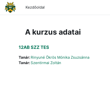
Tovább a fő tartalomhoz
Kezdőoldal
A kurzus adatai
12AB SZZ TES
Tanár:
Rinyuné Ökrös Mónika Zsuzsánna
Tanár:
Szentirmai Zoltán