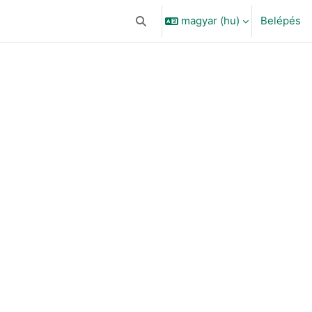
magyar ‎(hu)‎
Belépés
Keresési bemeneti adatok váltása