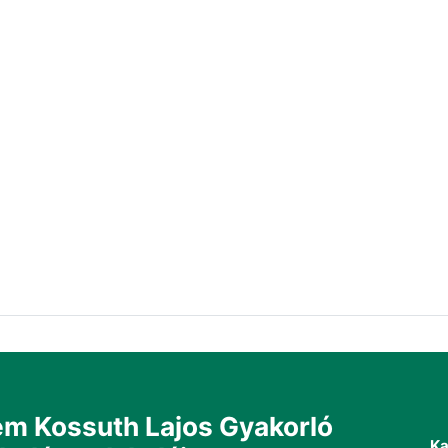
m Kossuth Lajos Gyakorló
Ka