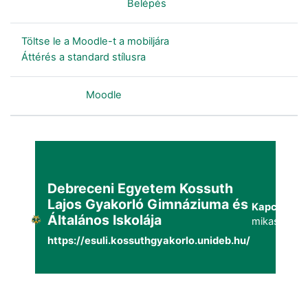
Nincs bejelentkezve. (
Belépés
)
Töltse le a Moodle-t a mobiljára
Áttérés a standard stílusra
Szolgáltatja a
Moodle
Debreceni Egyetem Kossuth
Lajos Gyakorló Gimnáziuma és
Kapcsolat:
Általános Iskolája
mikaszuppo
https://esuli.kossuthgyakorlo.unideb.hu/