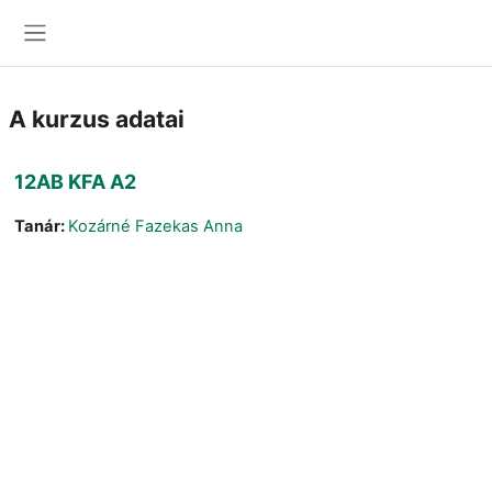
Tovább a fő tartalomhoz
Oldalpanel
A kurzus adatai
12AB KFA A2
Tanár:
Kozárné Fazekas Anna