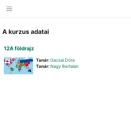
Tovább a fő tartalomhoz
Oldalpanel
A kurzus adatai
12A földrajz
Tanár:
Gacsal Dóra
Tanár:
Nagy Bertalan