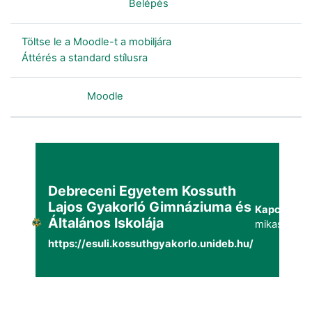
Nincs bejelentkezve. (
Belépés
)
Töltse le a Moodle-t a mobiljára
Áttérés a standard stílusra
Szolgáltatja a
Moodle
Debreceni Egyetem Kossuth
Lajos Gyakorló Gimnáziuma és
Kapcsolat:
Általános Iskolája
mikaszuppo
https://esuli.kossuthgyakorlo.unideb.hu/