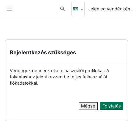
Tovább a fő tartalomhoz
Jelenleg vendégként 
Keresési bemeneti adatok váltása
Oldalpanel
Bejelentkezés szükséges
Vendégek nem érik el a felhasználói profilokat. A
folytatáshoz jelentkezzen be teljes felhasználói
fiókadatokkal.
Mégse
Folytatás