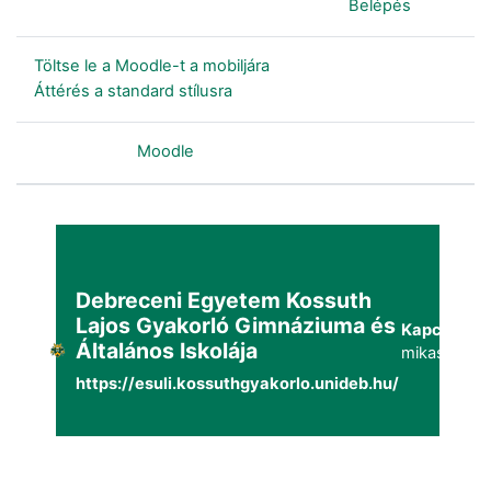
Jelenleg vendégként van bejelentkezve (
Belépés
)
Töltse le a Moodle-t a mobiljára
Áttérés a standard stílusra
Szolgáltatja a
Moodle
Debreceni Egyetem Kossuth
Lajos Gyakorló Gimnáziuma és
Kapcsolat:
Általános Iskolája
mikaszuppo
https://esuli.kossuthgyakorlo.unideb.hu/