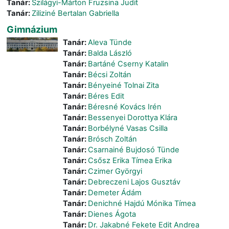
Tanár:
Szilágyi-Márton Fruzsina Judit
Tanár:
Ziliziné Bertalan Gabriella
Gimnázium
Tanár:
Aleva Tünde
Tanár:
Balda László
Tanár:
Bartáné Cserny Katalin
Tanár:
Bécsi Zoltán
Tanár:
Bényeiné Tolnai Zita
Tanár:
Béres Edit
Tanár:
Béresné Kovács Irén
Tanár:
Bessenyei Dorottya Klára
Tanár:
Borbélyné Vasas Csilla
Tanár:
Brósch Zoltán
Tanár:
Csarnainé Bujdosó Tünde
Tanár:
Csősz Erika Tímea Erika
Tanár:
Czimer Györgyi
Tanár:
Debreczeni Lajos Gusztáv
Tanár:
Demeter Ádám
Tanár:
Denichné Hajdú Mónika Tímea
Tanár:
Dienes Ágota
Tanár:
Dr. Jakabné Fekete Edit Andrea