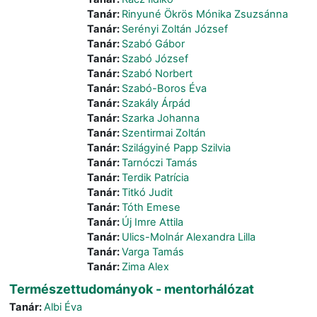
Tanár:
Rinyuné Ökrös Mónika Zsuzsánna
Tanár:
Serényi Zoltán József
Tanár:
Szabó Gábor
Tanár:
Szabó József
Tanár:
Szabó Norbert
Tanár:
Szabó-Boros Éva
Tanár:
Szakály Árpád
Tanár:
Szarka Johanna
Tanár:
Szentirmai Zoltán
Tanár:
Szilágyiné Papp Szilvia
Tanár:
Tarnóczi Tamás
Tanár:
Terdik Patrícia
Tanár:
Titkó Judit
Tanár:
Tóth Emese
Tanár:
Új Imre Attila
Tanár:
Ulics-Molnár Alexandra Lilla
Tanár:
Varga Tamás
Tanár:
Zima Alex
Természettudományok - mentorhálózat
Tanár:
Albi Éva