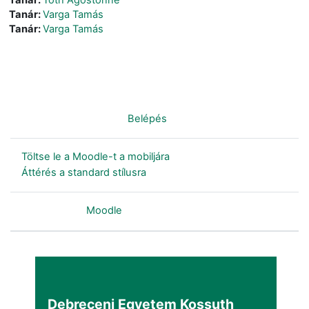
Tanár:
Varga Tamás
Tanár:
Varga Tamás
Nincs bejelentkezve. (
Belépés
)
Töltse le a Moodle-t a mobiljára
Áttérés a standard stílusra
Szolgáltatja a
Moodle
Debreceni Egyetem Kossuth