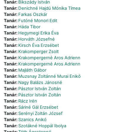
Tanár:
Bikszády István
Tanár:
Denichné Hajdú Mónika Tímea
Tanár:
Farkas Oszkár
Tanár:
Futóné Monori Edit
Tanár:
Háda Tibor
Tanár:
Hegymegi Erika Éva
Tanár:
Horváth Józsefné
Tanár:
Kirsch Éva Erzsébet
Tanár:
Krakomperger Zsolt
Tanár:
Krakompergerné Aros Adrienn
Tanár:
Krakompergerné Aros Adrienn
Tanár:
Majláth Gábor
Tanár:
Muzsnay Zoltánné Murai Enikő
Tanár:
Nagy Balázs Jánosné
Tanár:
Pásztor István Zoltán
Tanár:
Pásztor István Zoltán
Tanár:
Rácz Irén
Tanár:
Sáriné Gál Erzsébet
Tanár:
Serényi Zoltán József
Tanár:
Szanics Anikó
Tanár:
Szotákné Hoppál Ibolya
Tanár:
Tóth Ágostonné