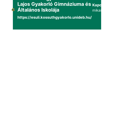
Lajos Gyakorló Gimnáziuma és
Kapcsolat:
Általános Iskolája
mikaszuppo
https://esuli.kossuthgyakorlo.unideb.hu/