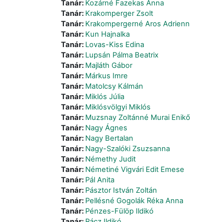
Tanár:
Kozárné Fazekas Anna
Tanár:
Krakomperger Zsolt
Tanár:
Krakompergerné Aros Adrienn
Tanár:
Kun Hajnalka
Tanár:
Lovas-Kiss Edina
Tanár:
Lupsán Pálma Beatrix
Tanár:
Majláth Gábor
Tanár:
Márkus Imre
Tanár:
Matolcsy Kálmán
Tanár:
Miklós Júlia
Tanár:
Miklósvölgyi Miklós
Tanár:
Muzsnay Zoltánné Murai Enikő
Tanár:
Nagy Ágnes
Tanár:
Nagy Bertalan
Tanár:
Nagy-Szalóki Zsuzsanna
Tanár:
Némethy Judit
Tanár:
Németiné Vigvári Edit Emese
Tanár:
Pál Anita
Tanár:
Pásztor István Zoltán
Tanár:
Pellésné Gogolák Réka Anna
Tanár:
Pénzes-Fülöp Ildikó
Tanár:
Rácz Ildikó