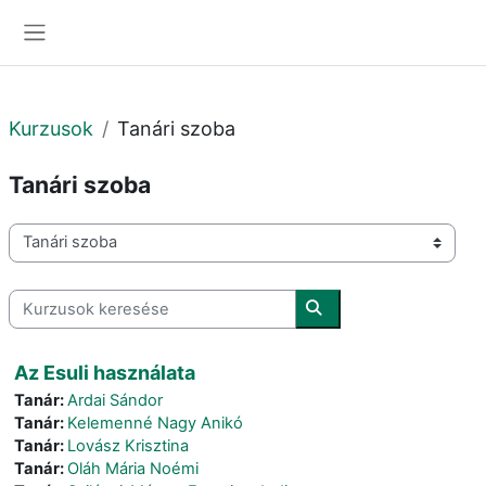
Tovább a fő tartalomhoz
Oldalpanel
Kurzusok
Tanári szoba
Tanári szoba
Kurzuskategóriák
Kurzusok keresése
Kurzusok keresése
Az Esuli használata
Tanár:
Ardai Sándor
Tanár:
Kelemenné Nagy Anikó
Tanár:
Lovász Krisztina
Tanár:
Oláh Mária Noémi