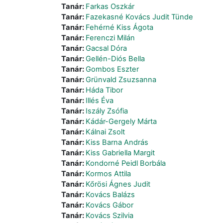
Tanár:
Farkas Oszkár
Tanár:
Fazekasné Kovács Judit Tünde
Tanár:
Fehérné Kiss Ágota
Tanár:
Ferenczi Milán
Tanár:
Gacsal Dóra
Tanár:
Gellén-Diós Bella
Tanár:
Gombos Eszter
Tanár:
Grünvald Zsuzsanna
Tanár:
Háda Tibor
Tanár:
Illés Éva
Tanár:
Iszály Zsófia
Tanár:
Kádár-Gergely Márta
Tanár:
Kálnai Zsolt
Tanár:
Kiss Barna András
Tanár:
Kiss Gabriella Margit
Tanár:
Kondorné Peidl Borbála
Tanár:
Kormos Attila
Tanár:
Kőrösi Ágnes Judit
Tanár:
Kovács Balázs
Tanár:
Kovács Gábor
Tanár:
Kovács Szilvia