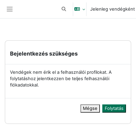
Tovább a fő tartalomhoz
Jelenleg vendégként 
Keresési bemeneti adatok váltása
Oldalpanel
Bejelentkezés szükséges
Vendégek nem érik el a felhasználói profilokat. A
folytatáshoz jelentkezzen be teljes felhasználói
fiókadatokkal.
Mégse
Folytatás