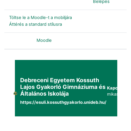
Jelenleg vendégként van bejelentkezve (
Belépés
)
Töltse le a Moodle-t a mobiljára
Áttérés a standard stílusra
Szolgáltatja a
Moodle
Debreceni Egyetem Kossuth
Lajos Gyakorló Gimnáziuma és
Kapcsolat:
Általános Iskolája
mikaszuppo
https://esuli.kossuthgyakorlo.unideb.hu/