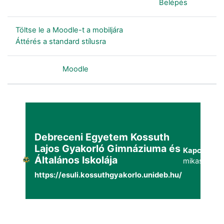
Jelenleg vendégként van bejelentkezve (
Belépés
)
Töltse le a Moodle-t a mobiljára
Áttérés a standard stílusra
Szolgáltatja a
Moodle
Debreceni Egyetem Kossuth
Lajos Gyakorló Gimnáziuma és
Kapcsolat:
Általános Iskolája
mikaszuppo
https://esuli.kossuthgyakorlo.unideb.hu/