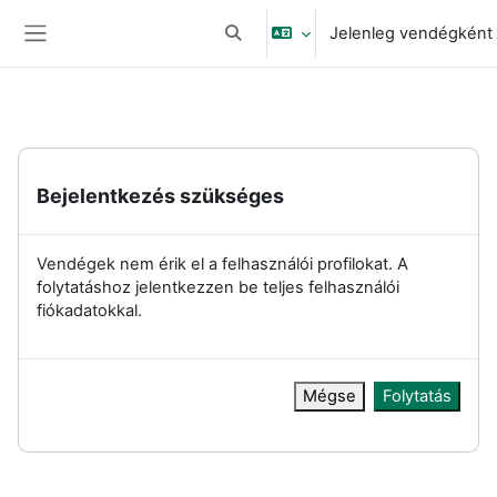
Tovább a fő tartalomhoz
Jelenleg vendégként 
Keresési bemeneti adatok váltása
Oldalpanel
Bejelentkezés szükséges
Vendégek nem érik el a felhasználói profilokat. A
folytatáshoz jelentkezzen be teljes felhasználói
fiókadatokkal.
Mégse
Folytatás