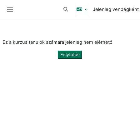
Tovább a fő tartalomhoz
Jelenleg vendégként 
Keresési bemeneti adatok váltása
Oldalpanel
Ez a kurzus tanulók számára jelenleg nem elérhető
Folytatás