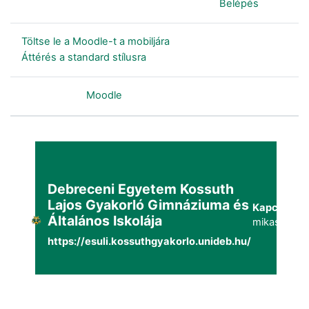
Jelenleg vendégként van bejelentkezve (
Belépés
)
Töltse le a Moodle-t a mobiljára
Áttérés a standard stílusra
Szolgáltatja a
Moodle
Debreceni Egyetem Kossuth
Lajos Gyakorló Gimnáziuma és
Kapcsolat:
Általános Iskolája
mikaszuppo
https://esuli.kossuthgyakorlo.unideb.hu/