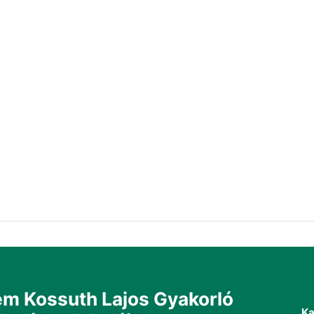
m Kossuth Lajos Gyakorló
Ka