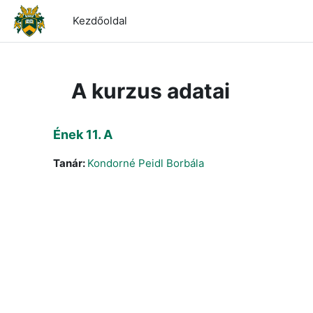
Tovább a fő tartalomhoz
Kezdőoldal
A kurzus adatai
Ének 11. A
Tanár:
Kondorné Peidl Borbála