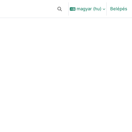
magyar ‎(hu)‎
Belépés
Keresési bemeneti adatok váltása