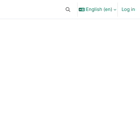
English ‎(en)‎
Log in
Toggle search input