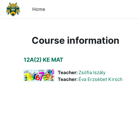
Skip to main content
Home
Course information
12A(2) KE MAT
Teacher:
Zsófia Iszály
Teacher:
Éva Erzsébet Kirsch