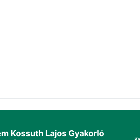
m Kossuth Lajos Gyakorló
Ka