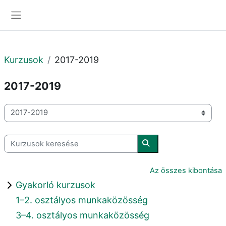
Tovább a fő tartalomhoz
Oldalpanel
Kurzusok
2017-2019
2017-2019
Kurzuskategóriák
Kurzusok keresése
Kurzusok keresése
Az összes kibontása
Gyakorló kurzusok
1–2. osztályos munkaközösség
3–4. osztályos munkaközösség