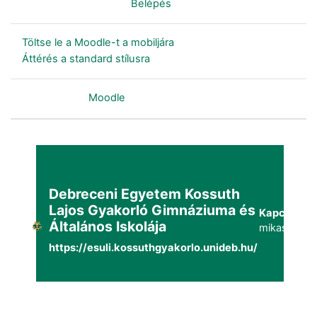
Nincs bejelentkezve. (
Belépés
)
Töltse le a Moodle-t a mobiljára
Áttérés a standard stílusra
Szolgáltatja a
Moodle
Debreceni Egyetem Kossuth
Lajos Gyakorló Gimnáziuma és
Kapcsolat:
Általános Iskolája
mikaszuppo
https://esuli.kossuthgyakorlo.unideb.hu/