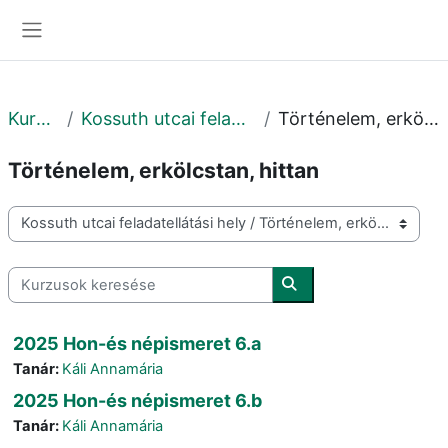
Tovább a fő tartalomhoz
Oldalpanel
Kurzusok
Kossuth utcai feladatellátási hely
Történelem, erkölcstan, hittan
Történelem, erkölcstan, hittan
Kurzuskategóriák
Kurzusok keresése
Kurzusok keresése
2025 Hon-és népismeret 6.a
Tanár:
Káli Annamária
2025 Hon-és népismeret 6.b
Tanár:
Káli Annamária