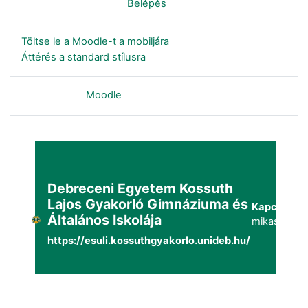
Nincs bejelentkezve. (
Belépés
)
Töltse le a Moodle-t a mobiljára
Áttérés a standard stílusra
Szolgáltatja a
Moodle
Debreceni Egyetem Kossuth
Lajos Gyakorló Gimnáziuma és
Kapcsolat:
Általános Iskolája
mikaszuppo
https://esuli.kossuthgyakorlo.unideb.hu/