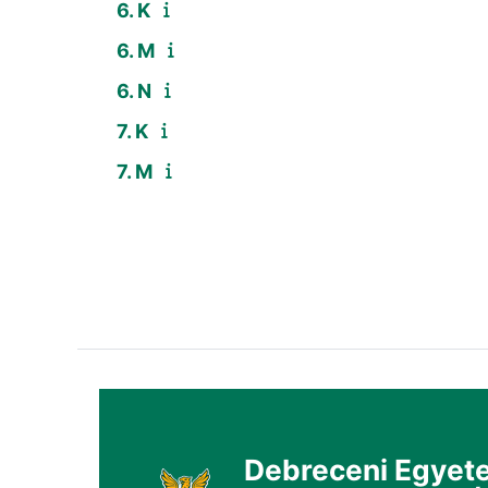
6. K
6. M
6. N
7. K
7. M
Debreceni Egyete