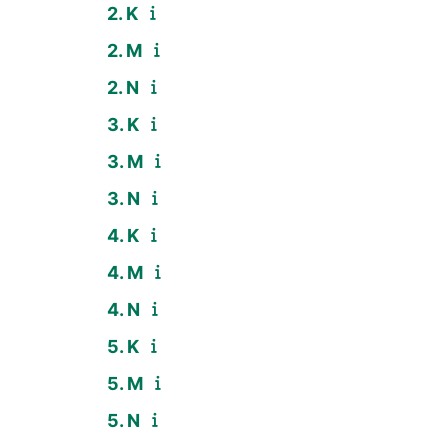
2. K
2. M
2. N
3. K
3. M
3. N
4. K
4. M
4. N
5. K
5. M
5. N