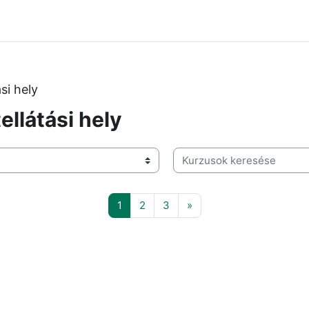
si hely
ellátási hely
Kurzusok keresése
1 oldal
2 oldal
3 oldal
Következő oldal
1
2
3
»