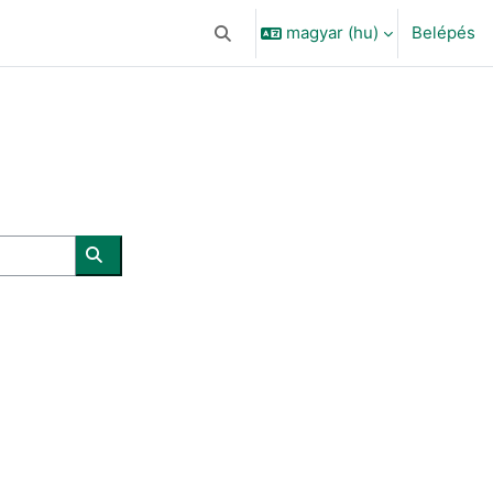
magyar ‎(hu)‎
Belépés
Keresési bemeneti adatok váltása
Kurzusok keresése