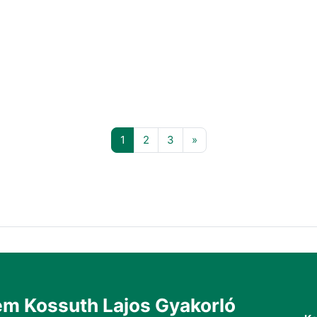
1 oldal
2 oldal
3 oldal
Következő oldal
1
2
3
»
m Kossuth Lajos Gyakorló