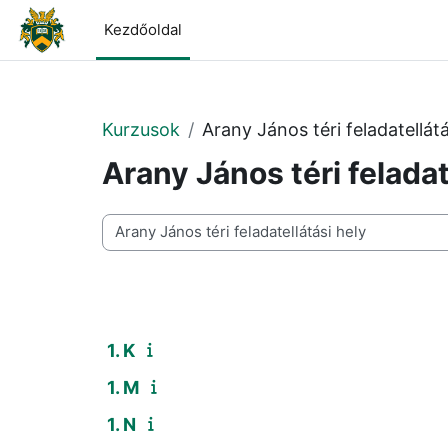
Tovább a fő tartalomhoz
Kezdőoldal
Kurzusok
Arany János téri feladatellátá
Arany János téri feladat
Kurzuskategóriák
1. K
1. M
1. N